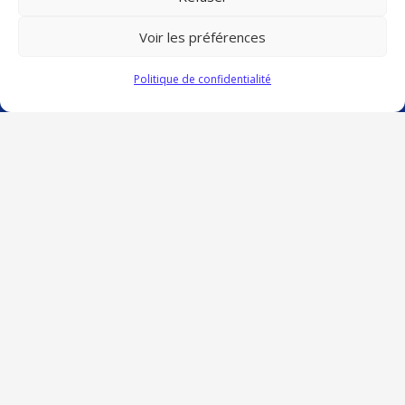
VIGILANCE CANICULE
23 Juin à 17h43
Voir les préférences
Contact
Politique de confidentialité
contact@cptsnordpicardie.fr
619, rue St Vaast, 80260 Flesselles
Politique de confidentialité
Mentions légales