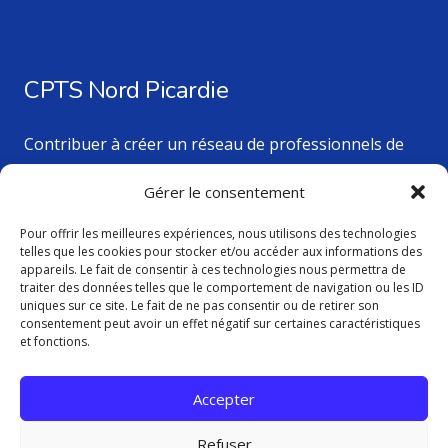
CPTS Nord Picardie
Contribuer à créer un réseau de professionnels de
santé au service des patients du territoire.
Gérer le consentement
Pour offrir les meilleures expériences, nous utilisons des technologies
Nos dernières actualités
telles que les cookies pour stocker et/ou accéder aux informations des
appareils. Le fait de consentir à ces technologies nous permettra de
traiter des données telles que le comportement de navigation ou les ID
uniques sur ce site. Le fait de ne pas consentir ou de retirer son
Activités de l’Espace Ressources Cancers à Amiens –
consentement peut avoir un effet négatif sur certaines caractéristiques
Planning AOUT 2026
et fonctions.
16 Juil à 17h23
Accepter
Newsletter de la CPTS Nord Picardie
26 Juin à 14h51
Refuser