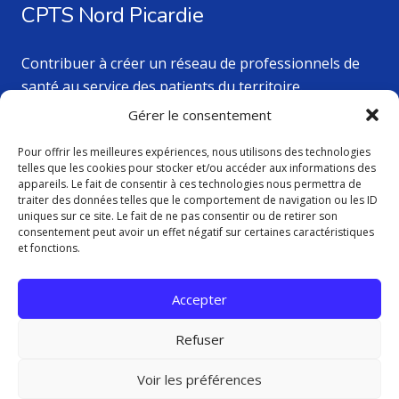
CPTS Nord Picardie
Contribuer à créer un réseau de professionnels de
santé au service des patients du territoire.
Gérer le consentement
Pour offrir les meilleures expériences, nous utilisons des technologies
Nos dernières actualités
telles que les cookies pour stocker et/ou accéder aux informations des
appareils. Le fait de consentir à ces technologies nous permettra de
traiter des données telles que le comportement de navigation ou les ID
Activités de l’Espace Ressources Cancers à Amiens –
uniques sur ce site. Le fait de ne pas consentir ou de retirer son
consentement peut avoir un effet négatif sur certaines caractéristiques
Planning AOUT 2026
et fonctions.
16 Juil à 17h23
Newsletter de la CPTS Nord Picardie
26 Juin à 14h51
Accepter
VIGILANCE CANICULE
23 Juin à 17h43
Refuser
Voir les préférences