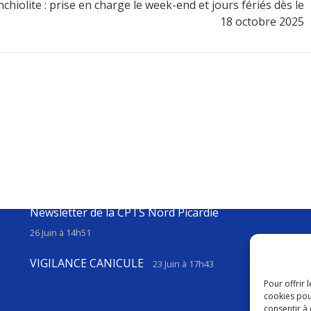
chiolite : prise en charge le week-end et jours fériés dès le
18 octobre 2025
Nos dernières actualités
Activités de l’Espace Ressources Cancers à
Amiens – Planning AOUT 2026
16 Juil à 17h23
Newsletter de la CPTS Nord Picardie
26 Juin à 14h51
VIGILANCE CANICULE
23 Juin à 17h43
Pour offrir 
cookies pou
consentir à