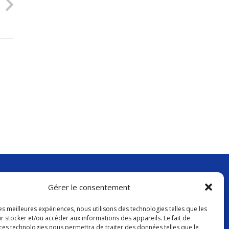
Contact
contact@cptsnordpicardie.fr
619, rue St Vaast, 80260 Flesselles
Gérer le consentement
les meilleures expériences, nous utilisons des technologies telles que les
r stocker et/ou accéder aux informations des appareils. Le fait de
 ces technologies nous permettra de traiter des données telles que le