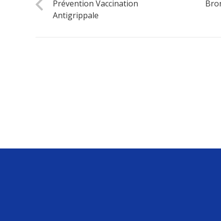
Prévention Vaccination
Bron
Antigrippale
CPTS Nord Picardie
Contribuer à créer un réseau de professionnels
de santé au service des patients du territoire.