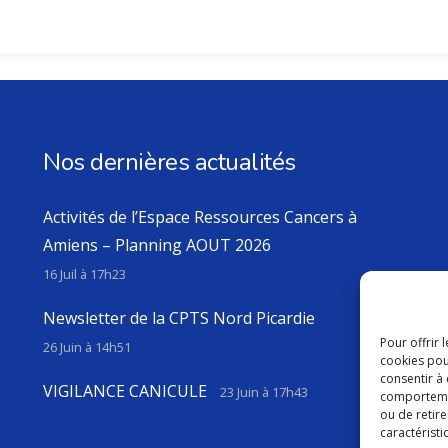
Nos dernières actualités
Activités de l’Espace Ressources Cancers à
Amiens – Planning AOUT 2026
16 Juil à 17h23
Newsletter de la CPTS Nord Picardie
Pour offrir 
26 Juin à 14h51
cookies pou
consentir à
VIGILANCE CANICULE
23 Juin à 17h43
comportement
ou de retire
caractéristi