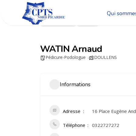
Qui sommes
Go Back
Share
WATIN Arnaud
Pédicure-Podologue
DOULLENS
Informations
Adresse
16 Place Eugène An
Téléphone
0322727272