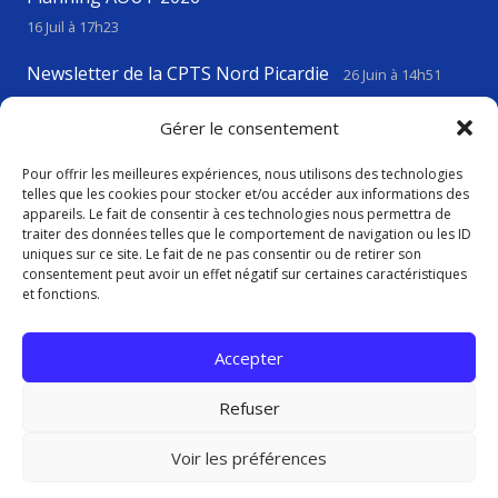
16 Juil à 17h23
Newsletter de la CPTS Nord Picardie
26 Juin à 14h51
VIGILANCE CANICULE
23 Juin à 17h43
Gérer le consentement
Pour offrir les meilleures expériences, nous utilisons des technologies
telles que les cookies pour stocker et/ou accéder aux informations des
Contact
appareils. Le fait de consentir à ces technologies nous permettra de
traiter des données telles que le comportement de navigation ou les ID
uniques sur ce site. Le fait de ne pas consentir ou de retirer son
consentement peut avoir un effet négatif sur certaines caractéristiques
contact@cptsnordpicardie.fr
et fonctions.
619, rue St Vaast, 80260 Flesselles
Accepter
Refuser
Voir les préférences
Politique de confidentialité