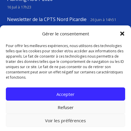
16 Juil à 17h23
Newsletter de la CPTS Nord Picardie
26 Juin à 14h51
VIGILANCE CANICULE
23 Juin à 17h43
Gérer le consentement
Pour offrir les meilleures expériences, nous utilisons des technologies
telles que les cookies pour stocker et/ou accéder aux informations des
Contact
appareils. Le fait de consentir à ces technologies nous permettra de
traiter des données telles que le comportement de navigation ou les ID
uniques sur ce site. Le fait de ne pas consentir ou de retirer son
consentement peut avoir un effet négatif sur certaines caractéristiques
contact@cptsnordpicardie.fr
et fonctions.
619, rue St Vaast, 80260 Flesselles
Accepter
Refuser
Voir les préférences
Politique de confidentialité