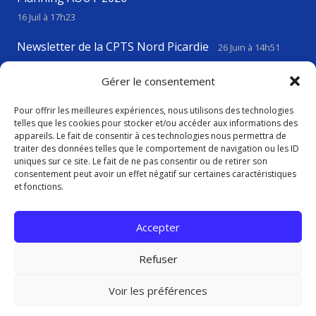
16 Juil à 17h23
Newsletter de la CPTS Nord Picardie
26 Juin à 14h51
VIGILANCE CANICULE
23 Juin à 17h43
Gérer le consentement
Pour offrir les meilleures expériences, nous utilisons des technologies
telles que les cookies pour stocker et/ou accéder aux informations des
Contact
appareils. Le fait de consentir à ces technologies nous permettra de
traiter des données telles que le comportement de navigation ou les ID
uniques sur ce site. Le fait de ne pas consentir ou de retirer son
consentement peut avoir un effet négatif sur certaines caractéristiques
contact@cptsnordpicardie.fr
et fonctions.
619, rue St Vaast, 80260 Flesselles
Accepter
Refuser
Voir les préférences
Politique de confidentialité