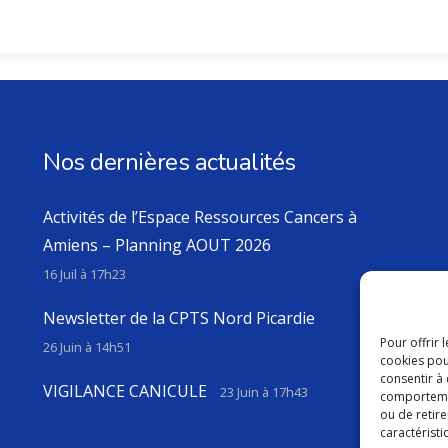
Nos dernières actualités
Activités de l’Espace Ressources Cancers à
Amiens – Planning AOUT 2026
16 Juil à 17h23
Newsletter de la CPTS Nord Picardie
Pour offrir 
26 Juin à 14h51
cookies pou
consentir à
VIGILANCE CANICULE
23 Juin à 17h43
comportement
ou de retire
caractéristi