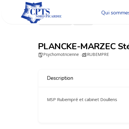
Qui sommes
Go Back
Share
PLANCKE-MARZEC Sté
Psychomotricienne
RUBEMPRE
Description
MSP Rubempré et cabinet Doullens