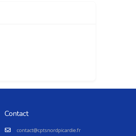
Contact
contact@cptsnordpicardie.fr