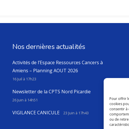
Nos dernières actualités
Activités de l’Espace Ressources Cancers à
Amiens – Planning AOUT 2026
16 Juil à 17h23
Newsletter de la CPTS Nord Picardie
Pour offrir 
26 Juin à 14h51
cookies pou
consentir à
VIGILANCE CANICULE
23 Juin à 17h43
comportement
ou de retire
caractéristi