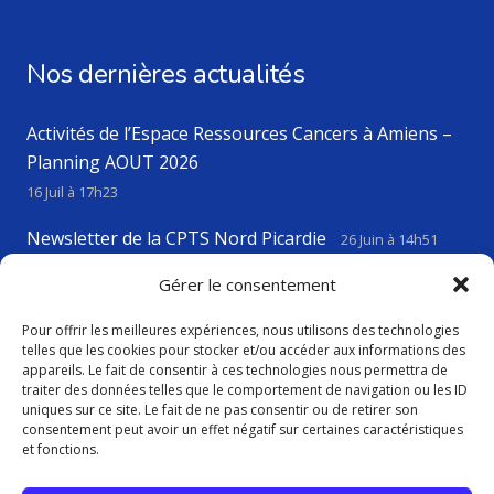
Nos dernières actualités
Activités de l’Espace Ressources Cancers à Amiens –
Planning AOUT 2026
16 Juil à 17h23
Newsletter de la CPTS Nord Picardie
26 Juin à 14h51
VIGILANCE CANICULE
Gérer le consentement
23 Juin à 17h43
Pour offrir les meilleures expériences, nous utilisons des technologies
telles que les cookies pour stocker et/ou accéder aux informations des
appareils. Le fait de consentir à ces technologies nous permettra de
Contact
traiter des données telles que le comportement de navigation ou les ID
uniques sur ce site. Le fait de ne pas consentir ou de retirer son
consentement peut avoir un effet négatif sur certaines caractéristiques
contact@cptsnordpicardie.fr
et fonctions.
619, rue St Vaast, 80260 Flesselles