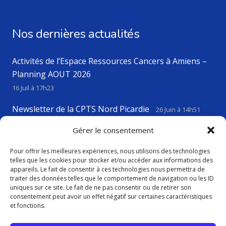
Nos dernières actualités
Activités de l’Espace Ressources Cancers à Amiens –
Planning AOUT 2026
16 Juil à 17h23
Newsletter de la CPTS Nord Picardie
26 Juin à 14h51
VIGILANCE CANICULE
Gérer le consentement
23 Juin à 17h43
Pour offrir les meilleures expériences, nous utilisons des technologies
telles que les cookies pour stocker et/ou accéder aux informations des
appareils. Le fait de consentir à ces technologies nous permettra de
Contact
traiter des données telles que le comportement de navigation ou les ID
uniques sur ce site. Le fait de ne pas consentir ou de retirer son
consentement peut avoir un effet négatif sur certaines caractéristiques
contact@cptsnordpicardie.fr
et fonctions.
619, rue St Vaast, 80260 Flesselles