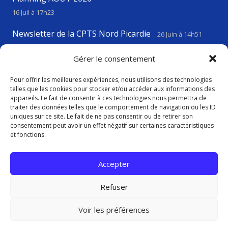
16 Juil à 17h23
Newsletter de la CPTS Nord Picardie
26 Juin à 14h51
VIGILANCE CANICULE
23 Juin à 17h43
Gérer le consentement
Pour offrir les meilleures expériences, nous utilisons des technologies
telles que les cookies pour stocker et/ou accéder aux informations des
Contact
appareils. Le fait de consentir à ces technologies nous permettra de
traiter des données telles que le comportement de navigation ou les ID
uniques sur ce site. Le fait de ne pas consentir ou de retirer son
consentement peut avoir un effet négatif sur certaines caractéristiques
contact@cptsnordpicardie.fr
et fonctions.
619, rue St Vaast, 80260 Flesselles
Accepter
Refuser
Voir les préférences
Politique de confidentialité