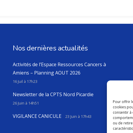
Nos dernières actualités
Activités de l’Espace Ressources Cancers à
Amiens – Planning AOUT 2026
16 Juil à 17h23
Newsletter de la CPTS Nord Picardie
Pour offrir 
26 Juin à 14h51
cookies pou
consentir à
VIGILANCE CANICULE
23 Juin à 17h43
comportement
ou de retire
caractéristi