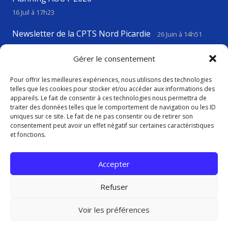
16 Juil à 17h23
Newsletter de la CPTS Nord Picardie
26 Juin à 14h51
VIGILANCE CANICULE
23 Juin à 17h43
Gérer le consentement
Pour offrir les meilleures expériences, nous utilisons des technologies
telles que les cookies pour stocker et/ou accéder aux informations des
Contact
appareils. Le fait de consentir à ces technologies nous permettra de
traiter des données telles que le comportement de navigation ou les ID
uniques sur ce site. Le fait de ne pas consentir ou de retirer son
consentement peut avoir un effet négatif sur certaines caractéristiques
contact@cptsnordpicardie.fr
et fonctions.
619, rue St Vaast, 80260 Flesselles
Accepter
Refuser
Voir les préférences
Politique de confidentialité