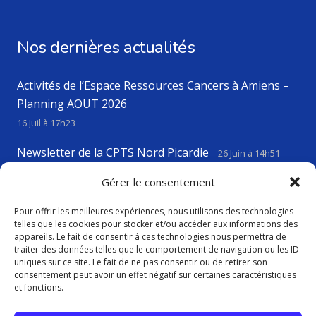
Nos dernières actualités
Activités de l’Espace Ressources Cancers à Amiens –
Planning AOUT 2026
16 Juil à 17h23
Newsletter de la CPTS Nord Picardie
26 Juin à 14h51
VIGILANCE CANICULE
Gérer le consentement
23 Juin à 17h43
Pour offrir les meilleures expériences, nous utilisons des technologies
telles que les cookies pour stocker et/ou accéder aux informations des
appareils. Le fait de consentir à ces technologies nous permettra de
Contact
traiter des données telles que le comportement de navigation ou les ID
uniques sur ce site. Le fait de ne pas consentir ou de retirer son
consentement peut avoir un effet négatif sur certaines caractéristiques
contact@cptsnordpicardie.fr
et fonctions.
619, rue St Vaast, 80260 Flesselles