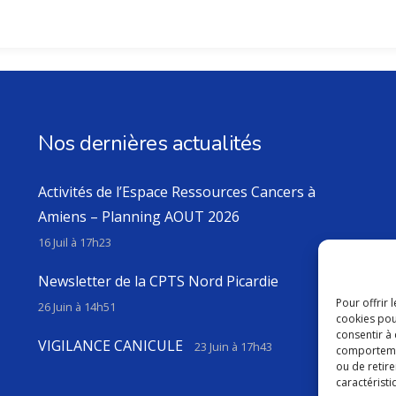
Nos dernières actualités
Activités de l’Espace Ressources Cancers à
Amiens – Planning AOUT 2026
16 Juil à 17h23
Newsletter de la CPTS Nord Picardie
Pour offrir 
26 Juin à 14h51
cookies pou
consentir à
VIGILANCE CANICULE
23 Juin à 17h43
comportement
ou de retire
caractéristi